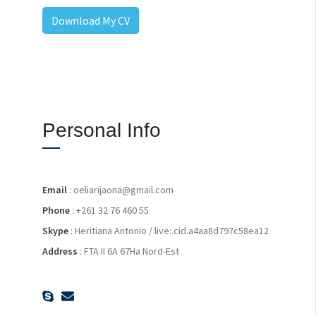
Download My CV
Personal Info
Email
: oeliarijaona@gmail.com
Phone
: +261 32 76 460 55
Skype
: Heritiana Antonio / live:.cid.a4aa8d797c58ea12
Address
: FTA II 6A 67Ha Nord-Est