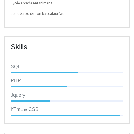
Lycée Arcade Antanimena
J'ai décroché mon baccalauréat.
Skills
SQL
PHP
Jquery
hTmL & CSS